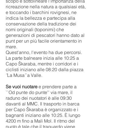
scopo è sottolineare l'importanza della
ricreazione nella natura a qualsiasi età,
e toccando i barchini rovignesi, ne
indica la bellezza e partecipa alla
conservazione della tradizione dei
nomi originali (toponimi) che
generazioni di pescatori hanno dato al
punt per un più facile orientamento in
mare.
Quest'anno, l'evento ha due percorsi.
La parte balneare inizia alle 10:25 a
Capo Škaraba, mentre i corridori e i
ciclisti iniziano alle 08:20 dalla piazza
˝La Musa˝ a Valle.
Se vuoi nuotare
e prendere parte a
``Od punte do punte'' via mare, il
raduno dei nuotatori è alle 09:30
davanti al MMC. Il trasporto in barca
per Capo Škaraba è organizzato e i
bagnanti iniziano alle 10:25. È lungo
4200 m fino a Mali Mol. Il ritmo del
nuoto è tale che il traguardo viene